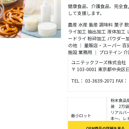
健康食品、介護食品、完全食
して支援します。
農産
水産
畜産
調味料
菓子
飲
ライ加工
抽出加工
液体加工
ードライ
粉砕加工
パウダー
の他
｜
量販店・スーパー
百
施設
業務用
｜
プロテイン
介
ユニテックフーズ株式会社
〒 103-0001 東京都中
TEL： 03-3639-2071 FAX：
粉末食品
装 2万
リアルバ
最小ロット
本～、レ
食品 3
OEM商品の詳細を見る