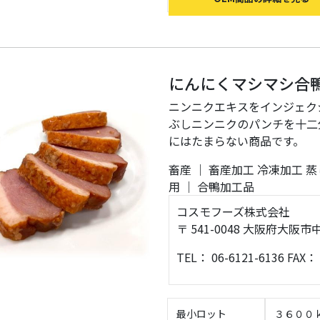
～
にんにくマシマシ合
ニンニクエキスをインジェク
ぶしニンニクのパンチを十二
にはたまらない商品です。
畜産
｜
畜産加工
冷凍加工
蒸
用
｜
合鴨加工品
コスモフーズ株式会社
〒 541-0048 大阪府
TEL： 06-6121-6136 FAX： 
最小ロット
３６００