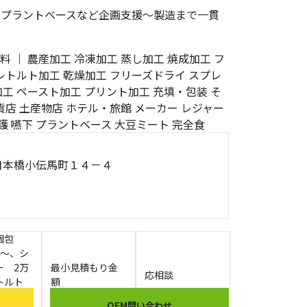
,プラントベースなど企画支援〜製造まで一貫
料
｜
農産加工
冷凍加工
蒸し加工
焼成加工
フ
レトルト加工
乾燥加工
フリーズドライ
スプレ
加工
ペースト加工
プリント加工
充填・包装
そ
貨店
土産物店
ホテル・旅館
メーカー
レジャー
護
嚥下
プラントベース
大豆ミート
完全食
央区日本橋小伝馬町１４－４
個包
袋～、シ
ー 2万
最小見積もり金
応相談
トルト
額
万パウチ
OEM問い合わせ