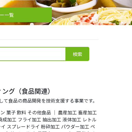
カー一覧
検索
ィング（食品関連）
として食品の商品開発を技術支援する事業です。
パン
菓子
飲料
その他食品
｜
農産加工
畜産加工
焼成加工
フライ加工
抽出加工
液体加工
レトル
ライ
スプレードライ
粉砕加工
パウダー加工
ペ