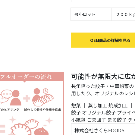
最小ロット
２００ｋ
OEM商品の詳細を見る
可能性が無限大に広
長年培った餃子・中華惣菜の
用したり、オリジナルのレシ
惣菜
｜
蒸し加工
焼成加工
｜
餃子
オリジナル餃子
プライ
小籠包
ごま団子
まる餃子
チ
株式会社さくらFOODS