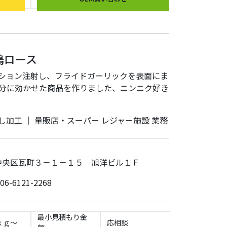
鴨ロース
ション注射し、フライドガーリックを表面にま
分に効かせた商品を作りました、ニンニク好き
し加工
｜
量販店・スーパー
レジャー施設
業務
大阪市中央区瓦町３－１－１５ 旭洋ビル１Ｆ
06-6121-2268
最小見積もり金
ｋｇ～
応相談