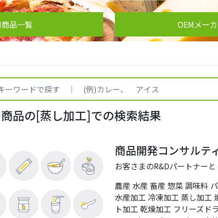
M商品一覧
OEMメー
M商品の[蒸し加工]での検索結果
商品開発コンサルテ
お客さまのR&Dパートナー
農産
水産
畜産
惣菜
調味料
水産加工
冷凍加工
蒸し加工
ト加工
乾燥加工
フリーズド