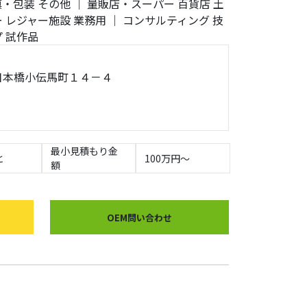
填・包装
その他
｜
量販店・スーパー
百貨店
土
ー
レジャー施設
業務用
｜
コンサルティング
技
プ
試作品
央区日本橋小伝馬町１４－４
最小見積もり金
と
100万円～
額
OEM問い合わせ