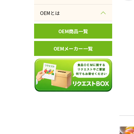
惣菜
水産加工
百貨店
北海道
OEMとは
調味料
冷凍加工
土産物店
東北
パン
OEM商品一覧
蒸し加工
ホテル・旅館
関東
菓子
焼成加工
メーカー
OEMメーカー一覧
中部
飲料
フライ加工
レジャー施設
近畿
日配品
抽出加工
業務用
中国
その他食品
液体加工
四国
レトルト加工
九州・沖縄
乾燥加工
フリーズドライ