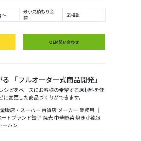
最小見積もり金
ｇ～
応相談
額
OEM問い合わせ
がる 「フルオーダー式商品開発」
レシピをベースにお客様の希望する原材料を使
ピに変更した商品づくりができます。
量販店・スーパー
百貨店
メーカー
業務用
｜
ベートブランド餃子
焼売
中華総菜
焼き小籠包
ャーハン