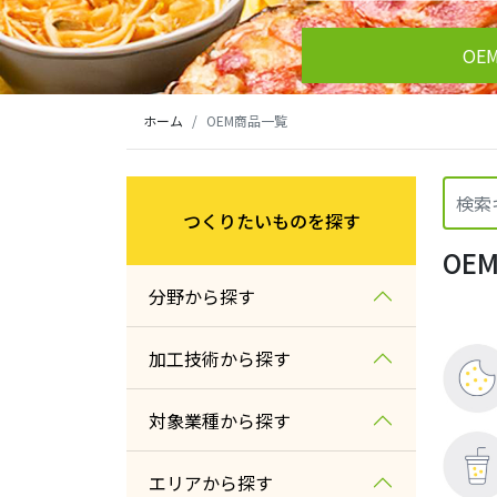
OE
ホーム
OEM商品一覧
つくりたいものを探す
OE
分野から探す
農産
加工技術から探す
水産
農産加工
対象業種から探す
畜産
畜産加工
量販店・スーパー
エリアから探す