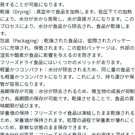
発することが可能になります。
乾燥（Drying）: 真空中で食品を加熱します。低圧下での加熱
により、水分が氷から蒸発し、氷が直接ガスになります。この
プロセスにより、水分が食品から除去され、食品が乾燥しま
す。
包装（Packaging）: 乾燥された食品は、密閉されたパッケー
ジに充填され、保管されます。この密封パッケージは、外部の
湿気や酸素が食品に影響を与えるのを防ぎます。
フリーズドライ食品にはいくつかのメリットがあります。
軽量かつコンパクト：水分が除去されるため、同じ量の食品で
も軽量かつコンパクトになります。これにより、持ち運びや保
管が容易になります。
長期保存が可能：水分が除去されるため、微生物の成長が抑制
され、長期間の保存が可能です。乾燥させることで、食品の賞
味期限が延びます。
栄養価の保持：フリーズドライ食品は凍結したまま乾燥される
ため、栄養価が保持されます。処理の過程で栄養素が壊れにく
いため、新鮮な状態のまま保存できます。
再水分化が容易：フリーズドライ食品は、水や液体と混ぜるこ