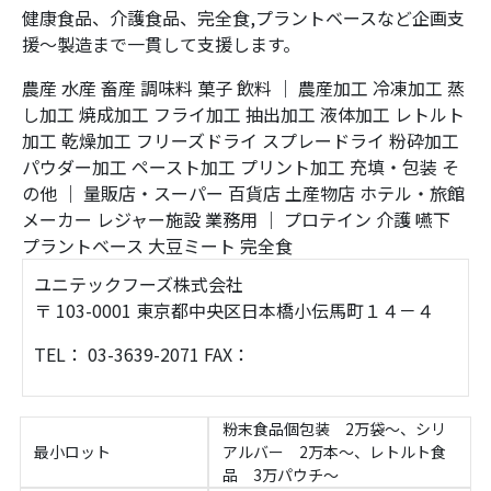
健康食品、介護食品、完全食,プラントベースなど企画支
援〜製造まで一貫して支援します。
農産
水産
畜産
調味料
菓子
飲料
｜
農産加工
冷凍加工
蒸
し加工
焼成加工
フライ加工
抽出加工
液体加工
レトルト
加工
乾燥加工
フリーズドライ
スプレードライ
粉砕加工
パウダー加工
ペースト加工
プリント加工
充填・包装
そ
の他
｜
量販店・スーパー
百貨店
土産物店
ホテル・旅館
メーカー
レジャー施設
業務用
｜
プロテイン
介護
嚥下
プラントベース
大豆ミート
完全食
ユニテックフーズ株式会社
〒 103-0001 東京都中央区日本橋小伝馬町１４－４
TEL： 03-3639-2071 FAX：
粉末食品個包装 2万袋～、シリ
最小ロット
アルバー 2万本～、レトルト食
品 3万パウチ～