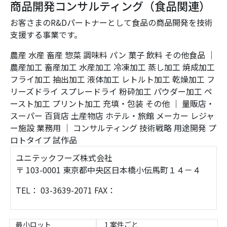
商品開発コンサルティング（食品関連）
お客さまのR&Dパートナーとして食品の商品開発を技術
支援する事業です。
農産
水産
畜産
惣菜
調味料
パン
菓子
飲料
その他食品
｜
農産加工
畜産加工
水産加工
冷凍加工
蒸し加工
焼成加工
フライ加工
抽出加工
液体加工
レトルト加工
乾燥加工
フ
リーズドライ
スプレードライ
粉砕加工
パウダー加工
ペ
ースト加工
プリント加工
充填・包装
その他
｜
量販店・
スーパー
百貨店
土産物店
ホテル・旅館
メーカー
レジャ
ー施設
業務用
｜
コンサルティング
技術戦略
用途開発
プ
ロトタイプ
試作品
ユニテックフーズ株式会社
〒 103-0001 東京都中央区日本橋小伝馬町１４－４
TEL： 03-3639-2071 FAX：
最小ロット
１案件ごと