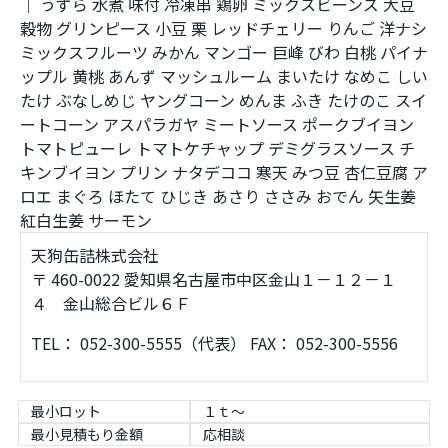
｜
うずら
水煮
味付
冷凍串
鶏卵
ミックスビーンズ
大豆
穀物
グリンピース
小豆
栗
レッドチェリー
りんご
洋ナシ
ミックスフルーツ
みかん
マンゴー
巨峰
びわ
白桃
パイナ
ップル
黄桃
あんず
マッシュルーム
まいたけ
なめこ
しい
たけ
ぶなしめじ
ヤングコーン
めんま
ふき
たけのこ
スイ
ートコーン
アスパラガヤ
ミートソース
ポークブイヨン
トマトピューレ
トマトケチャップ
デミグラスソース
チ
キンブイヨン
プリン
ナタデココ
寒天
みつ豆
杏仁豆腐
ア
ロエ
まぐろ
ほたて
ひじき
あさり
ささみ
おでん
矢生姜
紅白生姜
サーモン
天狗缶詰株式会社
〒 460-0022 愛知県名古屋市中区金山１－１２－１
４ 金山総合ビル６Ｆ
TEL： 052-300-5555（代表） FAX： 052-300-5556
最小ロット
１ｔ～
最小見積もり金額
応相談