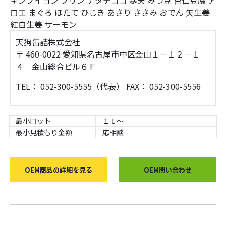
キンブイヨン
プリン
ナタデココ
寒天
みつ豆
杏仁豆腐
ア
ロエ
まぐろ
ほたて
ひじき
あさり
ささみ
おでん
矢生姜
紅白生姜
サーモン
天狗缶詰株式会社
〒 460-0022 愛知県名古屋市中区金山１－１２－１
４ 金山総合ビル６Ｆ
TEL： 052-300-5555（代表） FAX： 052-300-5556
最小ロット
１ｔ～
最小見積もり金額
応相談
OEM商品の詳細を見る
OEM問い合わせ