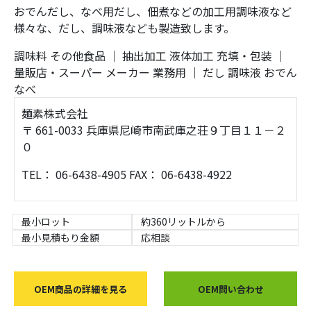
おでんだし、なべ用だし、佃煮などの加工用調味液など
様々な、だし、調味液なども製造致します。
調味料
その他食品
｜
抽出加工
液体加工
充填・包装
｜
量販店・スーパー
メーカー
業務用
｜
だし
調味液
おでん
なべ
麺素株式会社
〒 661-0033 兵庫県尼崎市南武庫之荘９丁目１１－２
０
TEL： 06-6438-4905 FAX： 06-6438-4922
最小ロット
約360リットルから
最小見積もり金額
応相談
OEM商品の詳細を見る
OEM問い合わせ