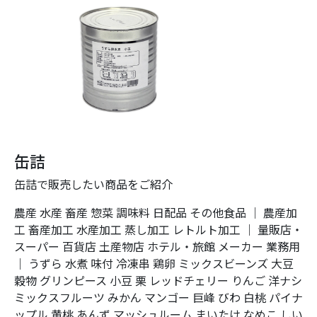
缶詰
缶詰で販売したい商品をご紹介
農産
水産
畜産
惣菜
調味料
日配品
その他食品
｜
農産加
工
畜産加工
水産加工
蒸し加工
レトルト加工
｜
量販店・
スーパー
百貨店
土産物店
ホテル・旅館
メーカー
業務用
｜
うずら
水煮
味付
冷凍串
鶏卵
ミックスビーンズ
大豆
穀物
グリンピース
小豆
栗
レッドチェリー
りんご
洋ナシ
ミックスフルーツ
みかん
マンゴー
巨峰
びわ
白桃
パイナ
ップル
黄桃
あんず
マッシュルーム
まいたけ
なめこ
しい