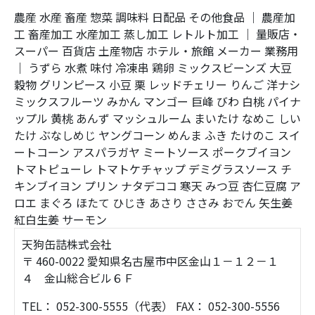
農産
水産
畜産
惣菜
調味料
日配品
その他食品
｜
農産加
工
畜産加工
水産加工
蒸し加工
レトルト加工
｜
量販店・
スーパー
百貨店
土産物店
ホテル・旅館
メーカー
業務用
｜
うずら
水煮
味付
冷凍串
鶏卵
ミックスビーンズ
大豆
穀物
グリンピース
小豆
栗
レッドチェリー
りんご
洋ナシ
ミックスフルーツ
みかん
マンゴー
巨峰
びわ
白桃
パイナ
ップル
黄桃
あんず
マッシュルーム
まいたけ
なめこ
しい
たけ
ぶなしめじ
ヤングコーン
めんま
ふき
たけのこ
スイ
ートコーン
アスパラガヤ
ミートソース
ポークブイヨン
トマトピューレ
トマトケチャップ
デミグラスソース
チ
キンブイヨン
プリン
ナタデココ
寒天
みつ豆
杏仁豆腐
ア
ロエ
まぐろ
ほたて
ひじき
あさり
ささみ
おでん
矢生姜
紅白生姜
サーモン
天狗缶詰株式会社
〒 460-0022 愛知県名古屋市中区金山１－１２－１
４ 金山総合ビル６Ｆ
TEL： 052-300-5555（代表） FAX： 052-300-5556