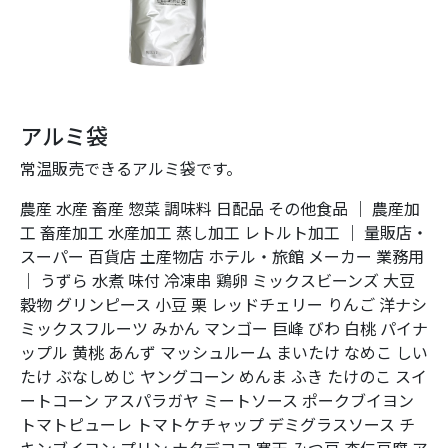
アルミ袋
常温販売できるアルミ袋です。
農産
水産
畜産
惣菜
調味料
日配品
その他食品
｜
農産加
工
畜産加工
水産加工
蒸し加工
レトルト加工
｜
量販店・
スーパー
百貨店
土産物店
ホテル・旅館
メーカー
業務用
｜
うずら
水煮
味付
冷凍串
鶏卵
ミックスビーンズ
大豆
穀物
グリンピース
小豆
栗
レッドチェリー
りんご
洋ナシ
ミックスフルーツ
みかん
マンゴー
巨峰
びわ
白桃
パイナ
ップル
黄桃
あんず
マッシュルーム
まいたけ
なめこ
しい
たけ
ぶなしめじ
ヤングコーン
めんま
ふき
たけのこ
スイ
ートコーン
アスパラガヤ
ミートソース
ポークブイヨン
トマトピューレ
トマトケチャップ
デミグラスソース
チ