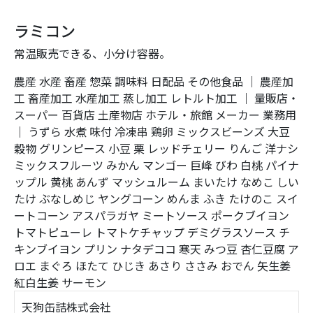
ラミコン
常温販売できる、小分け容器。
農産
水産
畜産
惣菜
調味料
日配品
その他食品
｜
農産加
工
畜産加工
水産加工
蒸し加工
レトルト加工
｜
量販店・
スーパー
百貨店
土産物店
ホテル・旅館
メーカー
業務用
｜
うずら
水煮
味付
冷凍串
鶏卵
ミックスビーンズ
大豆
穀物
グリンピース
小豆
栗
レッドチェリー
りんご
洋ナシ
ミックスフルーツ
みかん
マンゴー
巨峰
びわ
白桃
パイナ
ップル
黄桃
あんず
マッシュルーム
まいたけ
なめこ
しい
たけ
ぶなしめじ
ヤングコーン
めんま
ふき
たけのこ
スイ
ートコーン
アスパラガヤ
ミートソース
ポークブイヨン
トマトピューレ
トマトケチャップ
デミグラスソース
チ
キンブイヨン
プリン
ナタデココ
寒天
みつ豆
杏仁豆腐
ア
ロエ
まぐろ
ほたて
ひじき
あさり
ささみ
おでん
矢生姜
紅白生姜
サーモン
天狗缶詰株式会社