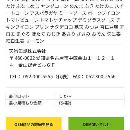
たけ
ぶなしめじ
ヤングコーン
めんま
ふき
たけのこ
スイ
ートコーン
アスパラガヤ
ミートソース
ポークブイヨン
トマトピューレ
トマトケチャップ
デミグラスソース
チ
キンブイヨン
プリン
ナタデココ
寒天
みつ豆
杏仁豆腐
ア
ロエ
まぐろ
ほたて
ひじき
あさり
ささみ
おでん
矢生姜
紅白生姜
サーモン
天狗缶詰株式会社
〒 460-0022 愛知県名古屋市中区金山１－１２－１
４ 金山総合ビル６Ｆ
TEL： 052-300-5555（代表） FAX： 052-300-5556
最小ロット
１ｔ～
最小見積もり金額
応相談
OEM商品の詳細を見る
OEM問い合わせ