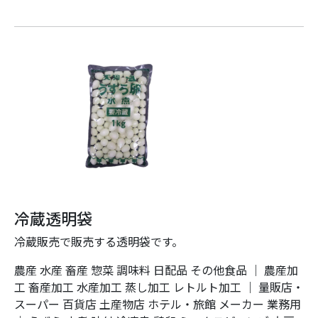
冷蔵透明袋
冷蔵販売で販売する透明袋です。
農産
水産
畜産
惣菜
調味料
日配品
その他食品
｜
農産加
工
畜産加工
水産加工
蒸し加工
レトルト加工
｜
量販店・
スーパー
百貨店
土産物店
ホテル・旅館
メーカー
業務用