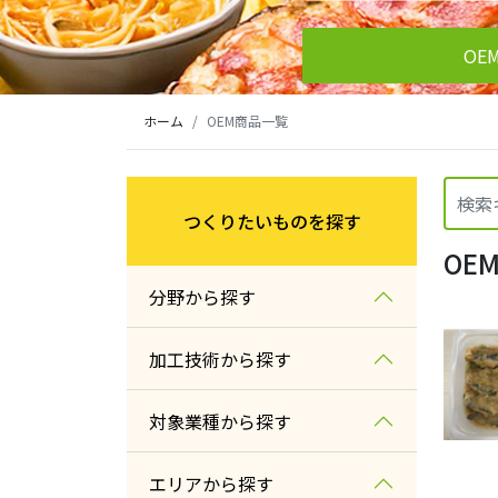
OE
ホーム
OEM商品一覧
つくりたいものを探す
OE
分野から探す
農産
加工技術から探す
水産
農産加工
対象業種から探す
畜産
畜産加工
量販店・スーパー
エリアから探す