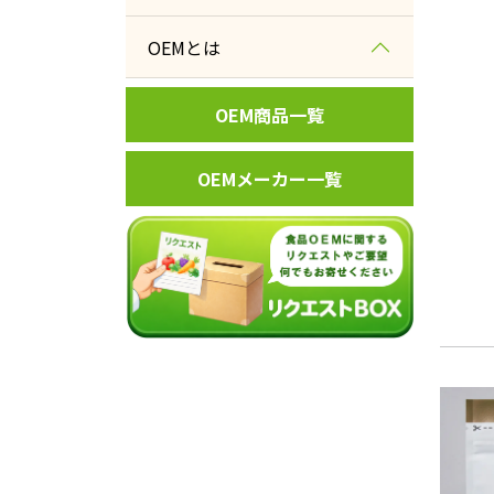
惣菜
水産加工
百貨店
北海道
OEMとは
調味料
冷凍加工
土産物店
東北
パン
OEM商品一覧
蒸し加工
ホテル・旅館
関東
菓子
焼成加工
メーカー
OEMメーカー一覧
中部
飲料
フライ加工
レジャー施設
近畿
日配品
抽出加工
業務用
中国
その他食品
液体加工
四国
レトルト加工
九州・沖縄
乾燥加工
フリーズドライ