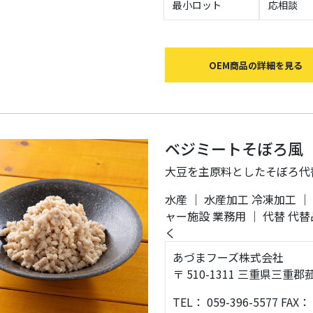
最小ロット
応相談
OEM商品の詳細を見る
ベジミートそぼろ風
大豆を主原料としたそぼろ代
水産
｜
水産加工
冷凍加工
｜
ャー施設
業務用
｜
代替
代替
く
あづまフーズ株式会社
〒 510-1311 三重県三
TEL： 059-396-5577 FAX： 