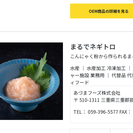
OEM商品の詳細を見る
まるでネギトロ
こんにゃく粉から作られるま
水産
｜
水産加工
冷凍加工
｜
ャー施設
業務用
｜
代替品
代
ィフード
あづまフーズ株式会社
〒 510-1311 三重県三
TEL： 059-396-5577 FAX： 