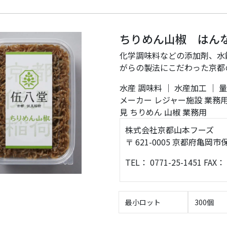
ちりめん山椒 はん
化学調味料などの添加剤、水
がらの製法にこだわった京都
水産
調味料
｜
水産加工
｜
量
メーカー
レジャー施設
業務
見
ちりめん
山椒
業務用
株式会社京都山本フーズ
〒 621-0005 京都府亀
TEL： 0771-25-1451 FAX： 
最小ロット
300個