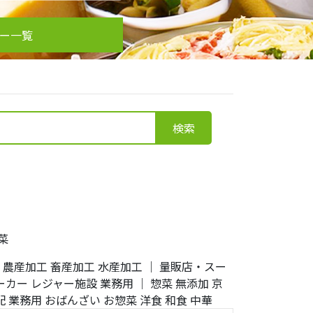
カー一覧
検索
菜
｜
農産加工
畜産加工
水産加工
｜
量販店・スー
ーカー
レジャー施設
業務用
｜
惣菜
無添加
京
配
業務用
おばんざい
お惣菜
洋食
和食
中華