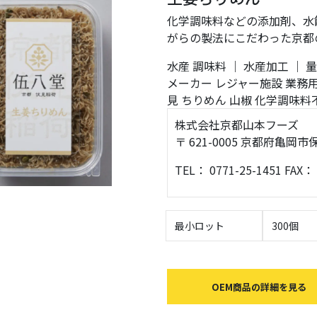
化学調味料などの添加剤、水
がらの製法にこだわった京都
水産
調味料
｜
水産加工
｜
量
メーカー
レジャー施設
業務
見
ちりめん
山椒
化学調味料
株式会社京都山本フーズ
〒 621-0005 京都府亀
TEL： 0771-25-1451 FAX： 
最小ロット
300個
OEM商品の詳細を見る