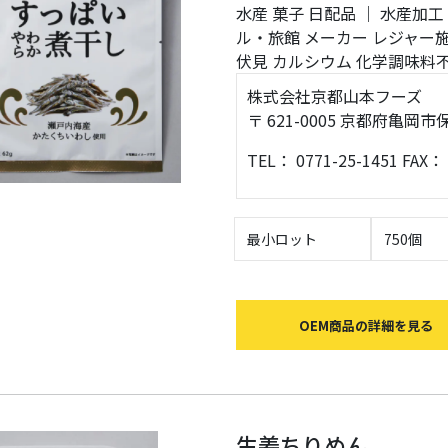
水産
菓子
日配品
｜
水産加工
ル・旅館
メーカー
レジャー
伏見
カルシウム
化学調味料
株式会社京都山本フーズ
〒 621-0005 京都府亀
TEL： 0771-25-1451 FAX： 
最小ロット
750個
OEM商品の詳細を見る
生姜ちりめん