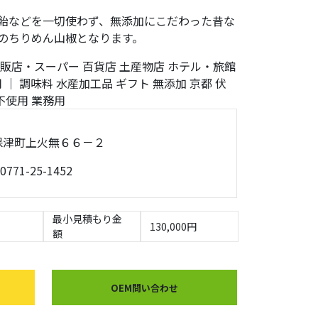
飴などを一切使わず、無添加にこだわった昔な
のちりめん山椒となります。
販店・スーパー
百貨店
土産物店
ホテル・旅館
用
｜
調味料
水産加工品
ギフト
無添加
京都
伏
不使用
業務用
岡市保津町上火無６６－２
0771-25-1452
最小見積もり金
130,000円
額
OEM問い合わせ