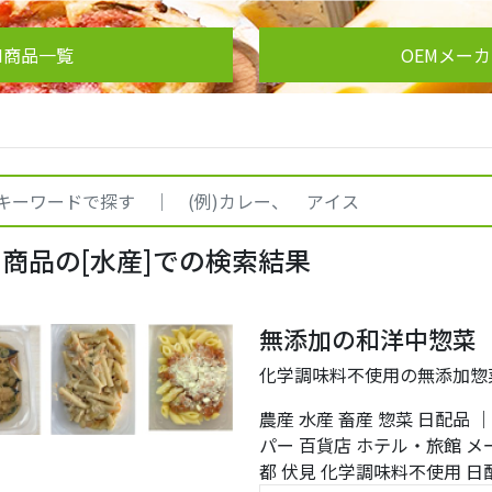
M商品一覧
OEMメー
M商品の[水産]での検索結果
無添加の和洋中惣菜
化学調味料不使用の無添加惣
農産
水産
畜産
惣菜
日配品
パー
百貨店
ホテル・旅館
メ
都
伏見
化学調味料不使用
日