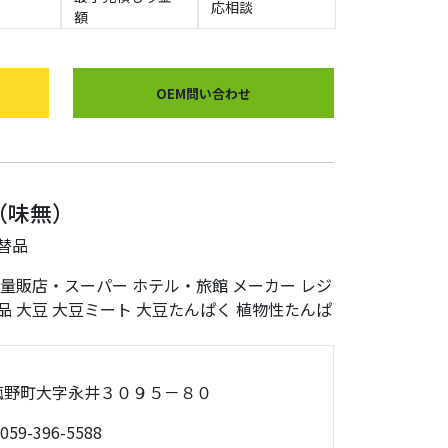
応相談
額
OEM問い合わせ
（味無）
替品
量販店・スーパー
ホテル・旅館
メーカー
レジ
品
大豆
大豆ミート
大豆たんぱく
植物性たんぱ
重郡菰野町大字永井３０９５－８０
059-396-5588