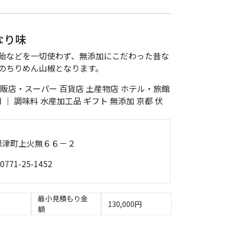
なり味
飴などを一切使わず、無添加にこだわった昔な
のちりめん山椒となります。
販店・スーパー
百貨店
土産物店
ホテル・旅館
用
｜
調味料
水産加工品
ギフト
無添加
京都
伏
岡市保津町上火無６６－２
0771-25-1452
最小見積もり金
130,000円
額