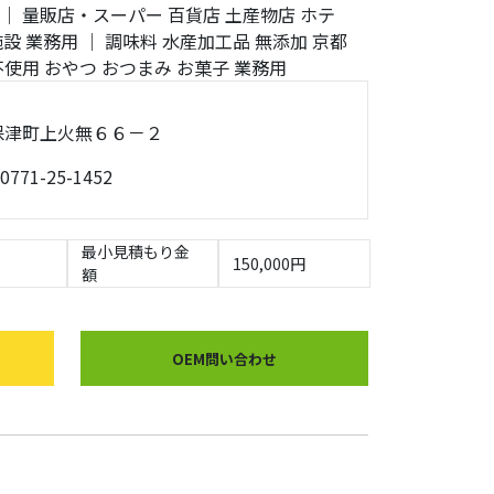
｜
量販店・スーパー
百貨店
土産物店
ホテ
施設
業務用
｜
調味料
水産加工品
無添加
京都
不使用
おやつ
おつまみ
お菓子
業務用
岡市保津町上火無６６－２
0771-25-1452
最小見積もり金
150,000円
額
OEM問い合わせ