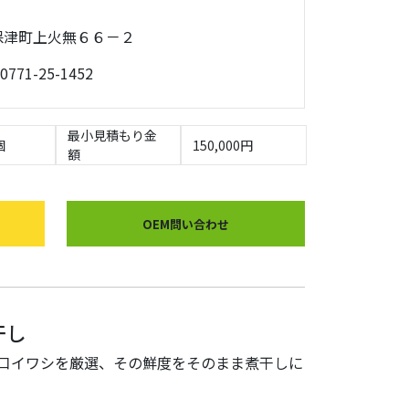
岡市保津町上火無６６－２
0771-25-1452
最小見積もり金
個
150,000円
額
OEM問い合わせ
干し
口イワシを厳選、その鮮度をそのまま煮干しに