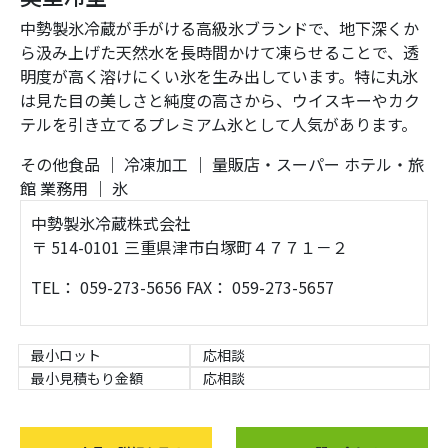
中勢製氷冷蔵が手がける高級氷ブランドで、地下深くか
ら汲み上げた天然水を長時間かけて凍らせることで、透
明度が高く溶けにくい氷を生み出しています。特に丸氷
は見た目の美しさと純度の高さから、ウイスキーやカク
テルを引き立てるプレミアム氷として人気があります。
その他食品
｜
冷凍加工
｜
量販店・スーパー
ホテル・旅
館
業務用
｜
氷
中勢製氷冷蔵株式会社
〒 514-0101 三重県津市白塚町４７７１－２
TEL： 059-273-5656 FAX： 059-273-5657
最小ロット
応相談
最小見積もり金額
応相談