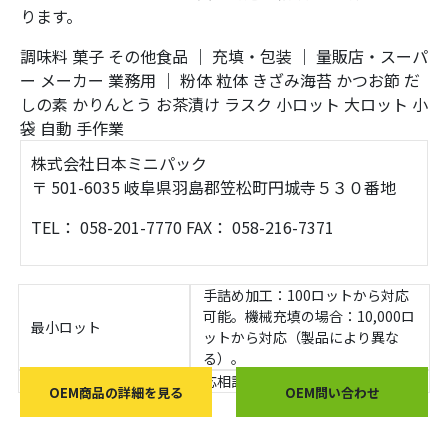
ります。
調味料
菓子
その他食品
｜
充填・包装
｜
量販店・スーパ
ー
メーカー
業務用
｜
粉体
粒体
きざみ海苔
かつお節
だ
しの素
かりんとう
お茶漬け
ラスク
小ロット
大ロット
小
袋
自動
手作業
株式会社日本ミニパック
〒 501-6035 岐阜県羽島郡笠松町円城寺５３０番地
TEL： 058-201-7770 FAX： 058-216-7371
手詰め加工：100ロットから対応
可能。機械充填の場合：10,000ロ
最小ロット
ットから対応（製品により異な
る）。
最小見積もり金額
応相談
OEM商品の詳細を見る
OEM問い合わせ