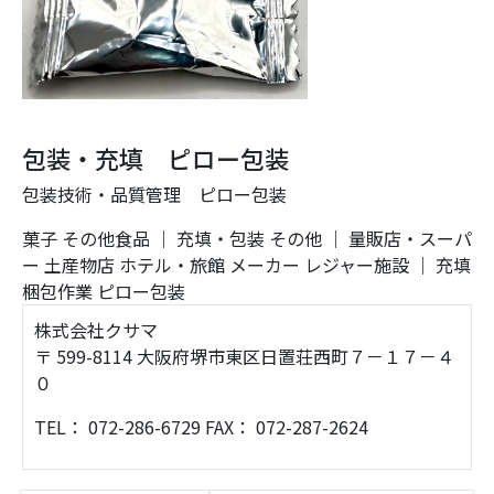
包装・充填 ピロー包装
包装技術・品質管理 ピロー包装
菓子
その他食品
｜
充填・包装
その他
｜
量販店・スーパ
ー
土産物店
ホテル・旅館
メーカー
レジャー施設
｜
充填
梱包作業
ピロー包装
株式会社クサマ
〒 599-8114 大阪府堺市東区日置荘西町７－１７－４
０
TEL： 072-286-6729 FAX： 072-287-2624