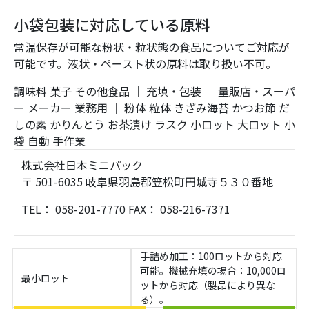
小袋包装に対応している原料
常温保存が可能な粉状・粒状態の食品についてご対応が
可能です。液状・ペースト状の原料は取り扱い不可。
調味料
菓子
その他食品
｜
充填・包装
｜
量販店・スーパ
ー
メーカー
業務用
｜
粉体
粒体
きざみ海苔
かつお節
だ
しの素
かりんとう
お茶漬け
ラスク
小ロット
大ロット
小
袋
自動
手作業
株式会社日本ミニパック
〒 501-6035 岐阜県羽島郡笠松町円城寺５３０番地
TEL： 058-201-7770 FAX： 058-216-7371
手詰め加工：100ロットから対応
可能。機械充填の場合：10,000ロ
最小ロット
ットから対応（製品により異な
る）。