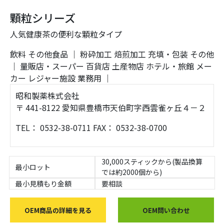
顆粒シリーズ
人気健康茶の便利な顆粒タイプ
飲料
その他食品
｜
粉砕加工
焙煎加工
充填・包装
その他
｜
量販店・スーパー
百貨店
土産物店
ホテル・旅館
メー
カー
レジャー施設
業務用
｜
昭和製薬株式会社
〒 441-8122 愛知県豊橋市天伯町字西雲雀ヶ丘４－２
TEL： 0532-38-0711 FAX： 0532-38-0700
30,000スティックから(製品換算
最小ロット
では約2000個から)
最小見積もり金額
要相談
OEM商品の詳細を見る
OEM問い合わせ