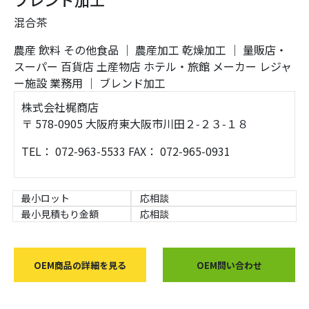
混合茶
農産
飲料
その他食品
｜
農産加工
乾燥加工
｜
量販店・
スーパー
百貨店
土産物店
ホテル・旅館
メーカー
レジャ
ー施設
業務用
｜
ブレンド加工
株式会社梶商店
〒 578-0905 大阪府東大阪市川田２‑２３‑１８
TEL： 072‑963‑5533 FAX： 072‑965‑0931
最小ロット
応相談
最小見積もり金額
応相談
OEM商品の詳細を見る
OEM問い合わせ