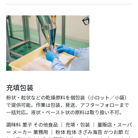
充填包装
粉状・粒状などの乾燥原料を個包装（小ロット／小袋）
で提供可能。作業は包装、発送、アフターフォローまで
一括対応。液状・ペースト状の原料は取り扱い不可。
調味料
菓子
その他食品
｜
充填・包装
｜
量販店・スーパ
ー
メーカー
業務用
｜
粉体
粒体
きざみ海苔
かつお節
だ