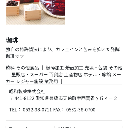
珈琲
独自の特許製法により、カフェインと苦みを抑えた発酵
珈琲です。
飲料
その他食品
｜
粉砕加工
焙煎加工
充填・包装
その他
｜
量販店・スーパー
百貨店
土産物店
ホテル・旅館
メー
カー
レジャー施設
業務用
｜
昭和製薬株式会社
〒 441-8122 愛知県豊橋市天伯町字西雲雀ヶ丘４－２
TEL： 0532-38-0711 FAX： 0532-38-0700