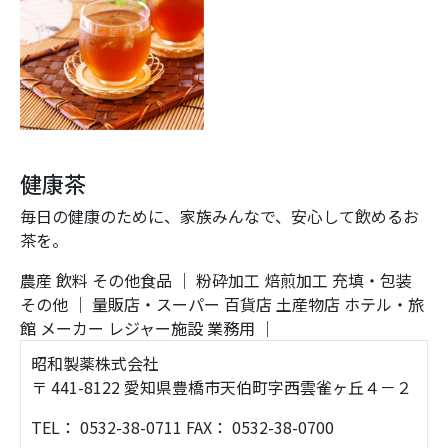
健康茶
毎日の健康のために、家族みんなで、安心して飲めるお
茶を。
農産
飲料
その他食品
｜
粉砕加工
焙煎加工
充填・包装
その他
｜
量販店・スーパー
百貨店
土産物店
ホテル・旅
館
メーカー
レジャー施設
業務用
｜
昭和製薬株式会社
〒 441-8122 愛知県豊橋市天伯町字西雲雀ヶ丘４－２
TEL： 0532-38-0711 FAX： 0532-38-0700