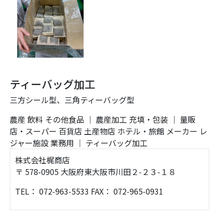
ティーバッグ加工
三方シール型、三角ティーバッグ型
農産
飲料
その他食品
｜
農産加工
充填・包装
｜
量販
店・スーパー
百貨店
土産物店
ホテル・旅館
メーカー
レ
ジャー施設
業務用
｜
ティーバッグ加工
株式会社梶商店
〒 578-0905 大阪府東大阪市川田２‑２３‑１８
TEL： 072‑963‑5533 FAX： 072‑965‑0931