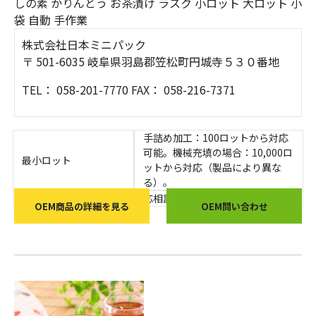
しの素
かりんとう
お茶漬け
ラスク
小ロット
大ロット
小
袋
自動
手作業
株式会社日本ミニパック
〒 501-6035 岐阜県羽島郡笠松町円城寺５３０番地
TEL： 058-201-7770 FAX： 058-216-7371
手詰め加工：100ロットから対応
可能。機械充填の場合：10,000ロ
最小ロット
ットから対応（製品により異な
る）。
最小見積もり金額
応相談
OEM商品の詳細を見る
OEM問い合わせ