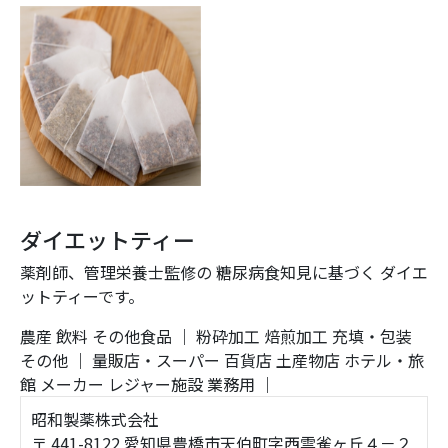
ダイエットティー
薬剤師、管理栄養士監修の 糖尿病食知見に基づく ダイエ
ットティーです。
農産
飲料
その他食品
｜
粉砕加工
焙煎加工
充填・包装
その他
｜
量販店・スーパー
百貨店
土産物店
ホテル・旅
館
メーカー
レジャー施設
業務用
｜
昭和製薬株式会社
〒 441-8122 愛知県豊橋市天伯町字西雲雀ヶ丘４－２