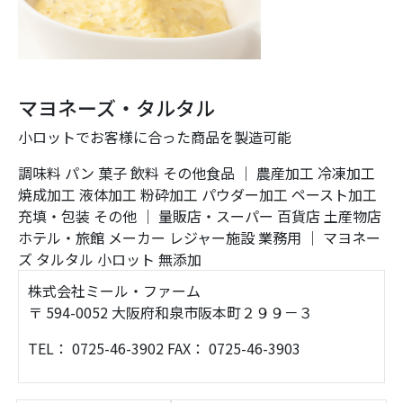
マヨネーズ・タルタル
小ロットでお客様に合った商品を製造可能
調味料
パン
菓子
飲料
その他食品
｜
農産加工
冷凍加工
焼成加工
液体加工
粉砕加工
パウダー加工
ペースト加工
充填・包装
その他
｜
量販店・スーパー
百貨店
土産物店
ホテル・旅館
メーカー
レジャー施設
業務用
｜
マヨネー
ズ
タルタル
小ロット
無添加
株式会社ミール・ファーム
〒 594-0052 大阪府和泉市阪本町２９９－３
TEL： 0725-46-3902 FAX： 0725-46-3903