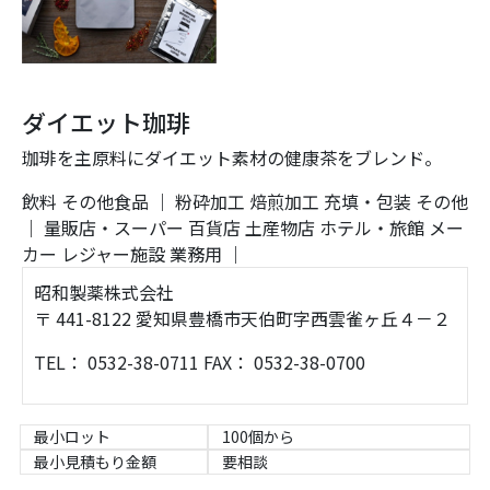
ダイエット珈琲
珈琲を主原料にダイエット素材の健康茶をブレンド。
飲料
その他食品
｜
粉砕加工
焙煎加工
充填・包装
その他
｜
量販店・スーパー
百貨店
土産物店
ホテル・旅館
メー
カー
レジャー施設
業務用
｜
昭和製薬株式会社
〒 441-8122 愛知県豊橋市天伯町字西雲雀ヶ丘４－２
TEL： 0532-38-0711 FAX： 0532-38-0700
最小ロット
100個から
最小見積もり金額
要相談