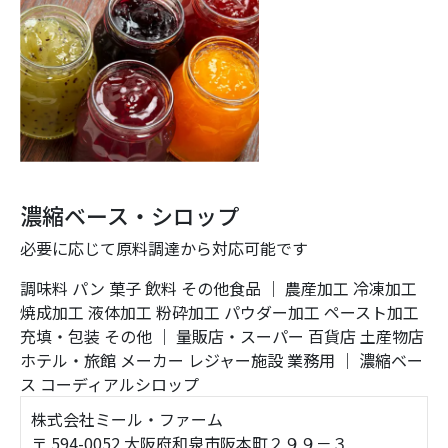
濃縮ベース・シロップ
必要に応じて原料調達から対応可能です
調味料
パン
菓子
飲料
その他食品
｜
農産加工
冷凍加工
焼成加工
液体加工
粉砕加工
パウダー加工
ペースト加工
充填・包装
その他
｜
量販店・スーパー
百貨店
土産物店
ホテル・旅館
メーカー
レジャー施設
業務用
｜
濃縮ベー
ス
コーディアルシロップ
株式会社ミール・ファーム
〒 594-0052 大阪府和泉市阪本町２９９－３