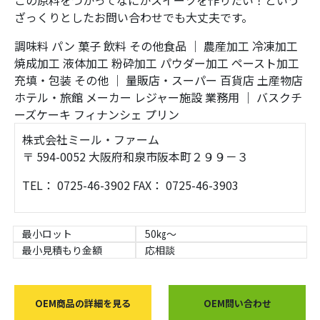
この原料をつかってなにかスイーツを作りたい！という
ざっくりとしたお問い合わせでも大丈夫です。
調味料
パン
菓子
飲料
その他食品
｜
農産加工
冷凍加工
焼成加工
液体加工
粉砕加工
パウダー加工
ペースト加工
充填・包装
その他
｜
量販店・スーパー
百貨店
土産物店
ホテル・旅館
メーカー
レジャー施設
業務用
｜
バスクチ
ーズケーキ
フィナンシェ
プリン
株式会社ミール・ファーム
〒 594-0052 大阪府和泉市阪本町２９９－３
TEL： 0725-46-3902 FAX： 0725-46-3903
最小ロット
50㎏～
最小見積もり金額
応相談
OEM商品の詳細を見る
OEM問い合わせ