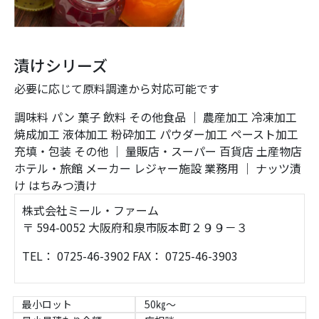
漬けシリーズ
必要に応じて原料調達から対応可能です
調味料
パン
菓子
飲料
その他食品
｜
農産加工
冷凍加工
焼成加工
液体加工
粉砕加工
パウダー加工
ペースト加工
充填・包装
その他
｜
量販店・スーパー
百貨店
土産物店
ホテル・旅館
メーカー
レジャー施設
業務用
｜
ナッツ漬
け
はちみつ漬け
株式会社ミール・ファーム
〒 594-0052 大阪府和泉市阪本町２９９－３
TEL： 0725-46-3902 FAX： 0725-46-3903
最小ロット
50㎏～