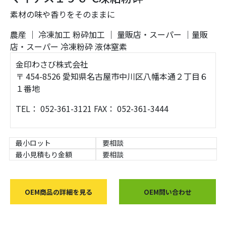
素材の味や香りをそのままに
農産
｜
冷凍加工
粉砕加工
｜
量販店・スーパー
｜量販
店・スーパー
冷凍粉砕
液体窒素
金印わさび株式会社
〒 454-8526 愛知県名古屋市中川区八幡本通２丁目６
１番地
TEL： 052-361-3121 FAX： 052-361-3444
最小ロット
要相談
最小見積もり金額
要相談
OEM商品の詳細を見る
OEM問い合わせ