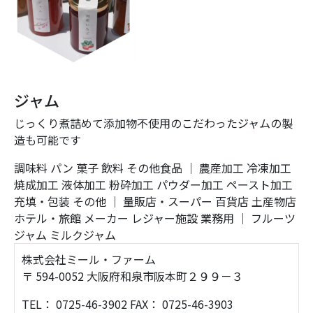
ジャム
じっくり煮詰めて添加物不使用のこだわったジャムの製
造も可能です
調味料
パン
菓子
飲料
その他食品
｜
農産加工
冷凍加工
焼成加工
液体加工
粉砕加工
パウダー加工
ペースト加工
充填・包装
その他
｜
量販店・スーパー
百貨店
土産物店
ホテル・旅館
メーカー
レジャー施設
業務用
｜
フルーツ
ジャム
ミルクジャム
株式会社ミール・ファーム
〒 594-0052 大阪府和泉市阪本町２９９－３
TEL： 0725-46-3902 FAX： 0725-46-3903