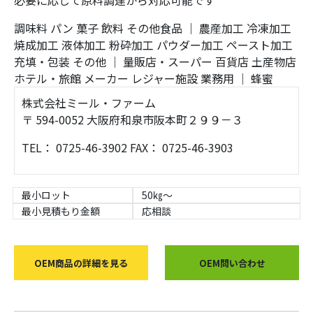
必要に応じて原料調達から対応可能です
調味料
パン
菓子
飲料
その他食品
｜
農産加工
冷凍加工
焼成加工
液体加工
粉砕加工
パウダー加工
ペースト加工
充填・包装
その他
｜
量販店・スーパー
百貨店
土産物店
ホテル・旅館
メーカー
レジャー施設
業務用
｜
蜂蜜
株式会社ミール・ファーム
〒 594-0052 大阪府和泉市阪本町２９９－３
TEL： 0725-46-3902 FAX： 0725-46-3903
最小ロット
50㎏～
最小見積もり金額
応相談
OEM商品の詳細を見る
OEM問い合わせ