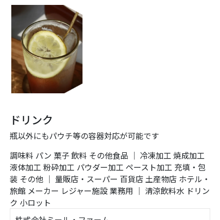
ドリンク
瓶以外にもパウチ等の容器対応が可能です
調味料
パン
菓子
飲料
その他食品
｜
冷凍加工
焼成加工
液体加工
粉砕加工
パウダー加工
ペースト加工
充填・包
装
その他
｜
量販店・スーパー
百貨店
土産物店
ホテル・
旅館
メーカー
レジャー施設
業務用
｜
清涼飲料水
ドリン
ク
小ロット
株式会社ミール・ファーム