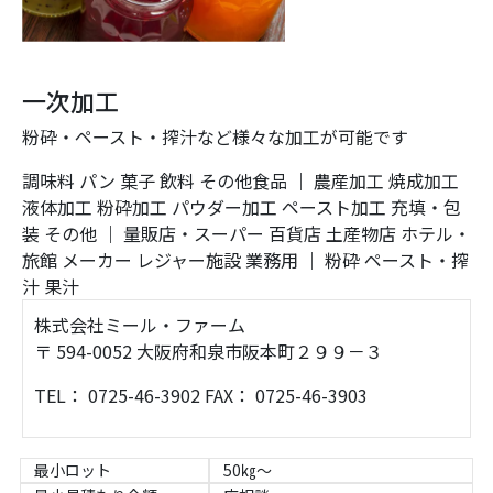
一次加工
粉砕・ペースト・搾汁など様々な加工が可能です
調味料
パン
菓子
飲料
その他食品
｜
農産加工
焼成加工
液体加工
粉砕加工
パウダー加工
ペースト加工
充填・包
装
その他
｜
量販店・スーパー
百貨店
土産物店
ホテル・
旅館
メーカー
レジャー施設
業務用
｜
粉砕
ペースト・搾
汁
果汁
株式会社ミール・ファーム
〒 594-0052 大阪府和泉市阪本町２９９－３
TEL： 0725-46-3902 FAX： 0725-46-3903
最小ロット
50㎏～