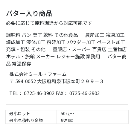
バター入り商品
必要に応じて原料調達から対応可能です
調味料
パン
菓子
飲料
その他食品
｜
農産加工
冷凍加工
焼成加工
液体加工
粉砕加工
パウダー加工
ペースト加工
充填・包装
その他
｜
量販店・スーパー
百貨店
土産物店
ホテル・旅館
メーカー
レジャー施設
業務用
｜
バター商
品
常温保存
株式会社ミール・ファーム
〒 594-0052 大阪府和泉市阪本町２９９－３
TEL： 0725-46-3902 FAX： 0725-46-3903
最小ロット
50㎏～
最小見積もり金額
応相談