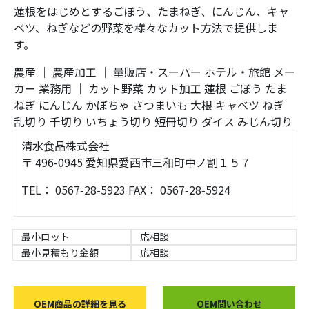
蓮根をはじめとするごぼう、たまねぎ、にんじん、キャ
ベツ、ねぎなどの野菜を様々なカット方法で提供しま
す。
農産
｜
農産加工
｜
量販店・スーパー
ホテル・旅館
メー
カー
業務用
｜
カット野菜
カット加工
蓮根
ごぼう
たま
ねぎ
にんじん
かぼちゃ
さつまいも
大根
キャベツ
ねぎ
乱切り
千切り
いちょう切り
短冊切り
ダイス
みじん切り
清水食品株式会社
〒 496-0945 愛知県愛西市三和町中ノ割１５７
TEL： 0567‑28‑5923 FAX： 0567‑28‑5924
最小ロット
応相談
最小見積もり金額
応相談
OEM商品の詳細を見る
OEM問い合わせ