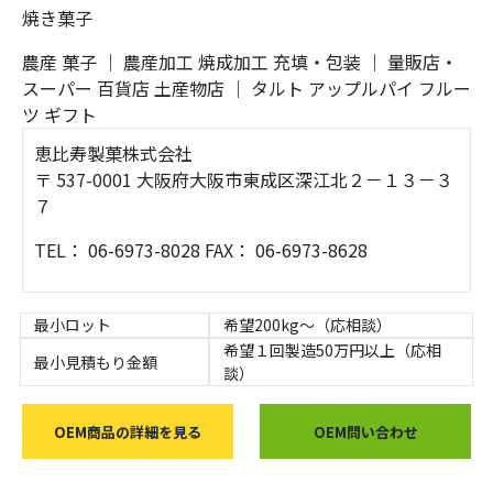
焼き菓子
農産
菓子
｜
農産加工
焼成加工
充填・包装
｜
量販店・
スーパー
百貨店
土産物店
｜
タルト
アップルパイ
フルー
ツ
ギフト
恵比寿製菓株式会社
〒 537-0001 大阪府大阪市東成区深江北２－１３－３
７
TEL： 06-6973-8028 FAX： 06-6973-8628
最小ロット
希望200kg～（応相談）
希望１回製造50万円以上（応相
最小見積もり金額
談）
OEM商品の詳細を見る
OEM問い合わせ