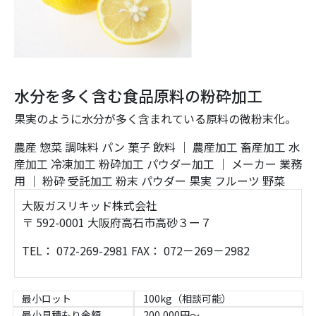
水分を多く含む食品原料の粉砕加工
果実のように水分が多く含まれている原料の微粉末化。
農産
惣菜
調味料
パン
菓子
飲料
｜
農産加工
畜産加工
水
産加工
冷凍加工
粉砕加工
パウダー加工
｜
メーカー
業務
用
｜
粉砕
受託加工
粉末
パウダー
果実
フルーツ
野菜
大阪ガスリキッド株式会社
〒 592-0001 大阪府高石市高砂３ー７
TEL： 072-269-2981 FAX： 072－269－2982
最小ロット
100kg（相談可能）
最小見積もり金額
200,000円～